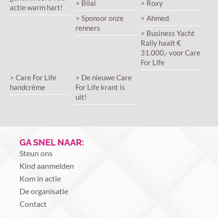
> Bilal
> Roxy
actie warm hart!
> Sponsor onze
> Ahmed
renners
> Business Yacht
Rally haalt €
31.000,- voor Care
For Life
> Care For Life
> De nieuwe Care
handcrème
For Life krant is
uit!
GA SNEL NAAR:
Steun ons
Kind aanmelden
Kom in actie
De organisatie
Contact