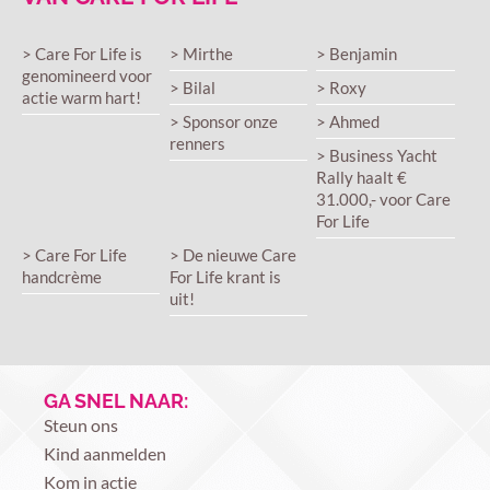
> Care For Life is
> Mirthe
> Benjamin
genomineerd voor
> Bilal
> Roxy
actie warm hart!
> Sponsor onze
> Ahmed
renners
> Business Yacht
Rally haalt €
31.000,- voor Care
For Life
> Care For Life
> De nieuwe Care
handcrème
For Life krant is
uit!
GA SNEL NAAR:
Steun ons
Kind aanmelden
Kom in actie