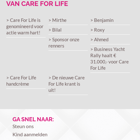
VAN CARE FOR LIFE
> Care For Life is
> Mirthe
> Benjamin
genomineerd voor
> Bilal
> Roxy
actie warm hart!
> Sponsor onze
> Ahmed
renners
> Business Yacht
Rally haalt €
31.000,- voor Care
For Life
> Care For Life
> De nieuwe Care
handcrème
For Life krant is
uit!
GA SNEL NAAR:
Steun ons
Kind aanmelden