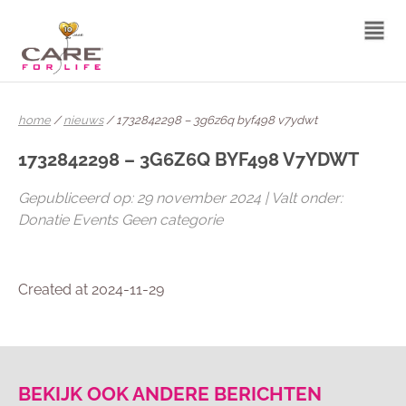
home
/
nieuws
/ 1732842298 – 3g6z6q byf498 v7ydwt
1732842298 – 3G6Z6Q BYF498 V7YDWT
Gepubliceerd op: 29 november 2024 | Valt onder:
Donatie Events Geen categorie
Created at 2024-11-29
BEKIJK OOK ANDERE BERICHTEN