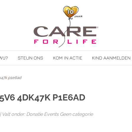
WIJ?
STEUN ONS
KOM IN ACTIE
KIND AANMELDEN
k47k p1e6ad
V5V6 4DK47K P1E6AD
 Valt onder: Donatie Events Geen categorie