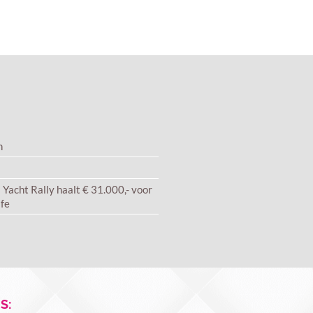
n
 Yacht Rally haalt € 31.000,- voor
ife
S: