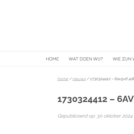
HOME
WAT DOEN WIJ?
WIE ZIJN 
home
/
nieuws
/ 1730324412 – 6av5v6 4d
1730324412 – 6A
Gepubliceerd op: 30 oktober 2024 |