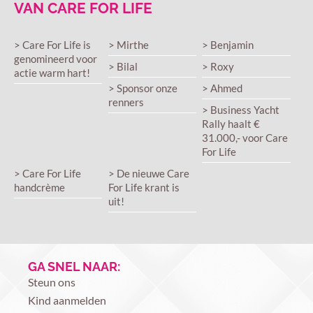
VAN CARE FOR LIFE
> Care For Life is
> Mirthe
> Benjamin
genomineerd voor
> Bilal
> Roxy
actie warm hart!
> Sponsor onze
> Ahmed
renners
> Business Yacht
Rally haalt €
31.000,- voor Care
For Life
> Care For Life
> De nieuwe Care
handcrème
For Life krant is
uit!
GA SNEL NAAR:
Steun ons
Kind aanmelden