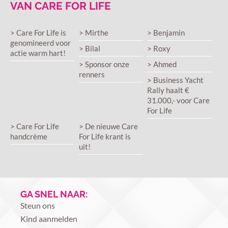
VAN CARE FOR LIFE
> Care For Life is
> Mirthe
> Benjamin
genomineerd voor
> Bilal
> Roxy
actie warm hart!
> Sponsor onze
> Ahmed
renners
> Business Yacht
Rally haalt €
31.000,- voor Care
For Life
> Care For Life
> De nieuwe Care
handcrème
For Life krant is
uit!
GA SNEL NAAR:
Steun ons
Kind aanmelden