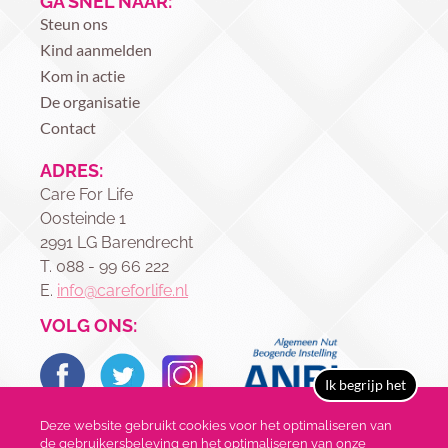
GA SNEL NAAR:
Steun ons
Kind aanmelden
Kom in actie
De organisatie
Contact
ADRES:
Care For Life
Oosteinde 1
2991 LG Barendrecht
T. 088 - 99 66 222
E.
info@careforlife.nl
VOLG ONS:
Ik begrijp het
Deze website gebruikt cookies voor het optimaliseren van
de gebruikersbeleving en het optimaliseren van onze
Copyright 2017 Care For Life | IBAN NL88ABNA0240492919 | KVK