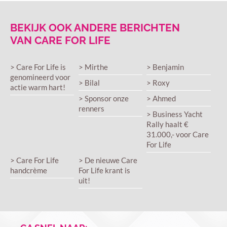
BEKIJK OOK ANDERE BERICHTEN
VAN CARE FOR LIFE
> Care For Life is
> Mirthe
> Benjamin
genomineerd voor
> Bilal
> Roxy
actie warm hart!
> Sponsor onze
> Ahmed
renners
> Business Yacht
Rally haalt €
31.000,- voor Care
For Life
> Care For Life
> De nieuwe Care
handcrème
For Life krant is
uit!