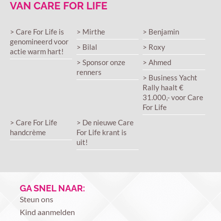
VAN CARE FOR LIFE
> Care For Life is
> Mirthe
> Benjamin
genomineerd voor
> Bilal
> Roxy
actie warm hart!
> Sponsor onze
> Ahmed
renners
> Business Yacht
Rally haalt €
31.000,- voor Care
For Life
> Care For Life
> De nieuwe Care
handcrème
For Life krant is
uit!
GA SNEL NAAR:
Steun ons
Kind aanmelden