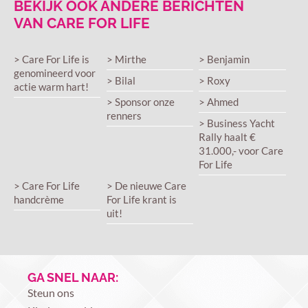
BEKIJK OOK ANDERE BERICHTEN
VAN CARE FOR LIFE
> Care For Life is
> Mirthe
> Benjamin
genomineerd voor
> Bilal
> Roxy
actie warm hart!
> Sponsor onze
> Ahmed
renners
> Business Yacht
Rally haalt €
31.000,- voor Care
For Life
> Care For Life
> De nieuwe Care
handcrème
For Life krant is
uit!
GA SNEL NAAR:
Steun ons