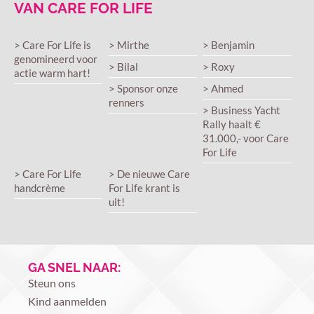
VAN CARE FOR LIFE
> Care For Life is
> Mirthe
> Benjamin
genomineerd voor
> Bilal
> Roxy
actie warm hart!
> Sponsor onze
> Ahmed
renners
> Business Yacht
Rally haalt €
31.000,- voor Care
For Life
> Care For Life
> De nieuwe Care
handcrème
For Life krant is
uit!
GA SNEL NAAR:
Steun ons
Kind aanmelden