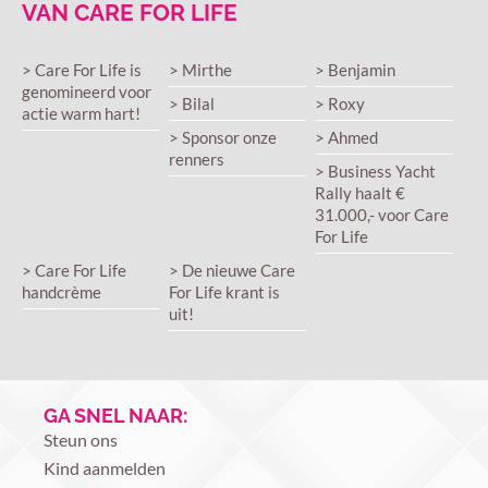
VAN CARE FOR LIFE
> Care For Life is
> Mirthe
> Benjamin
genomineerd voor
> Bilal
> Roxy
actie warm hart!
> Sponsor onze
> Ahmed
renners
> Business Yacht
Rally haalt €
31.000,- voor Care
For Life
> Care For Life
> De nieuwe Care
handcrème
For Life krant is
uit!
GA SNEL NAAR:
Steun ons
Kind aanmelden