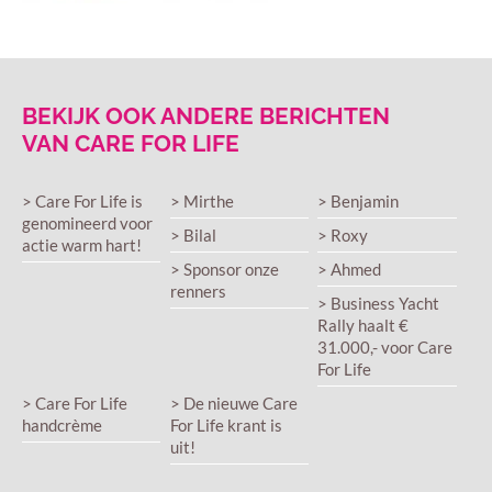
BEKIJK OOK ANDERE BERICHTEN
VAN CARE FOR LIFE
> Care For Life is
> Mirthe
> Benjamin
genomineerd voor
> Bilal
> Roxy
actie warm hart!
> Sponsor onze
> Ahmed
renners
> Business Yacht
Rally haalt €
31.000,- voor Care
For Life
> Care For Life
> De nieuwe Care
handcrème
For Life krant is
uit!