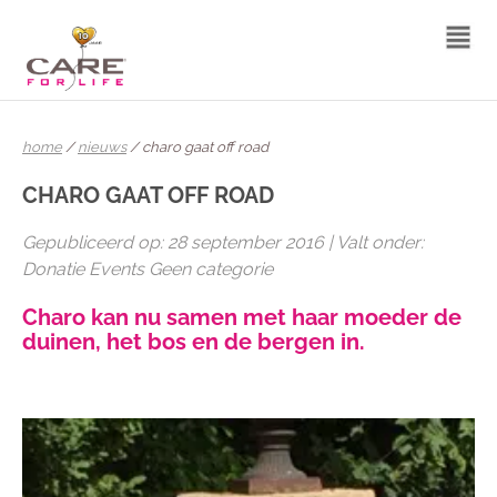
home
/
nieuws
/ charo gaat off road
CHARO GAAT OFF ROAD
Gepubliceerd op: 28 september 2016 | Valt onder:
Donatie Events Geen categorie
Charo kan nu samen met haar moeder de
duinen, het bos en de bergen in.