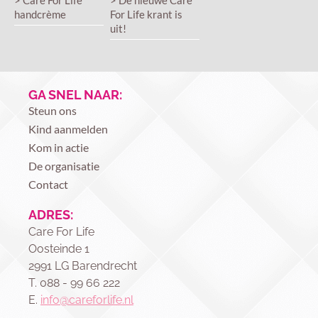
handcrème
For Life krant is
uit!
GA SNEL NAAR:
Steun ons
Kind aanmelden
Kom in actie
De organisatie
Contact
ADRES:
Care For Life
Oosteinde 1
2991 LG Barendrecht
T. 088 - 99 66 222
E.
info@careforlife.nl