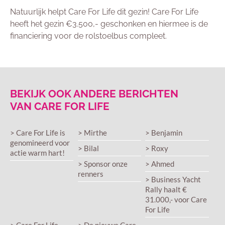
Natuurlijk helpt Care For Life dit gezin! Care For Life
heeft het gezin €3.500,- geschonken en hiermee is de
financiering voor de rolstoelbus compleet.
BEKIJK OOK ANDERE BERICHTEN
VAN CARE FOR LIFE
> Care For Life is
> Mirthe
> Benjamin
genomineerd voor
> Bilal
> Roxy
actie warm hart!
> Sponsor onze
> Ahmed
renners
> Business Yacht
Rally haalt €
31.000,- voor Care
For Life
> Care For Life
> De nieuwe Care