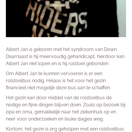
Albert Jan is geboren met het syndroom van Down.
Daarnaast is hij meervoudig gehandicapt, hierdoor kan
Albert Jan niet lopen en is hij rolstoel gebonden.
Om Albert Jan te kunnen vervoeren is er een
rolstoelbus nodig. Helaas is het voor het gezin
financieel niet mogelijk deze bus aan te schaffen.
Het gezin kan door middel van de rolstoelbus de
nodige en fijne dingen blijven doen. Zoals op bezoek bij
opa en oma, gemakkelijk naar het ziekenhuis op en
neer voor onderzoeken en leuke dagjes weg.
Kortom, het gezin is erg geholpen met een rolstoelbus.