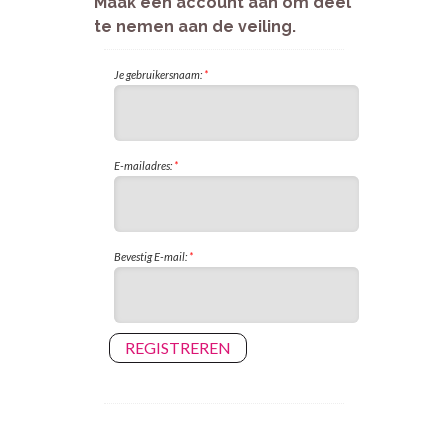
Maak een account aan om deel
te nemen aan de veiling.
Je gebruikersnaam:
*
E-mailadres:
*
Bevestig E-mail:
*